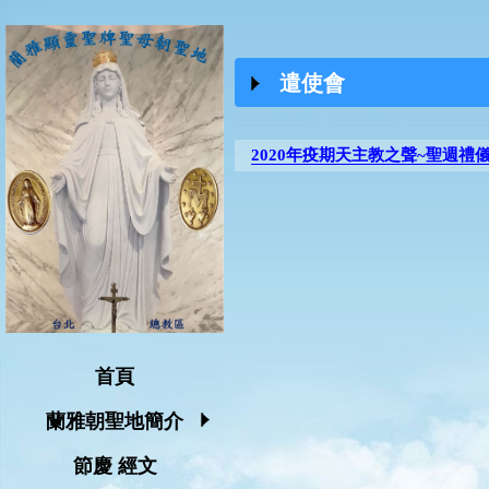
遣使會
2020年疫期天主教之聲~聖週禮
首頁
蘭雅朝聖地簡介
節慶 經文