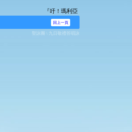
『吁！瑪利亞，無染原罪之始胎，我等奔爾台
回上一頁
聖詠團 \ 九日敬禮答唱詠