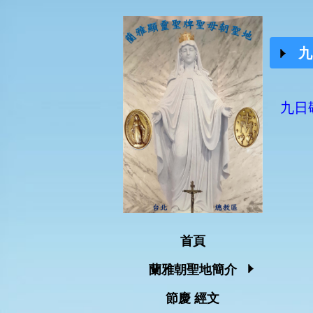
九
九日
首頁
蘭雅朝聖地簡介
節慶 經文