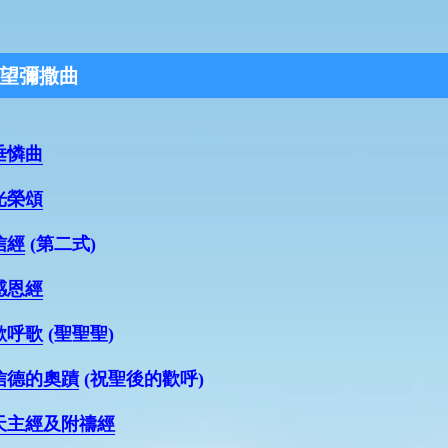
望彌撒曲
垂憐曲
光榮頌
信經
(第二式)
感恩經
歡呼歌
(聖聖聖)
信德的奧蹟
(祝聖後的歡呼)
天主經及附禱經