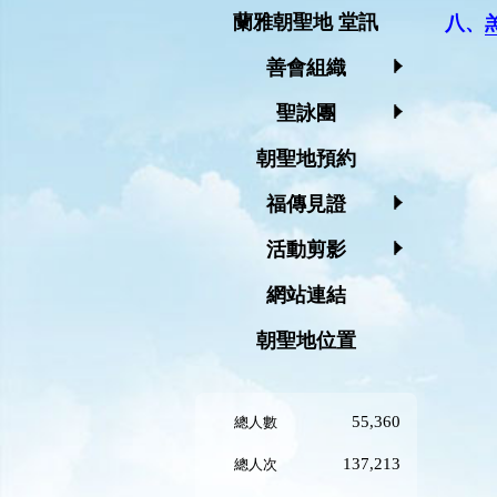
蘭雅朝聖地 堂訊
八、
善會組織
聖詠團
朝聖地預約
福傳見證
活動剪影
網站連結
朝聖地位置
55,360
總人數
137,213
總人次