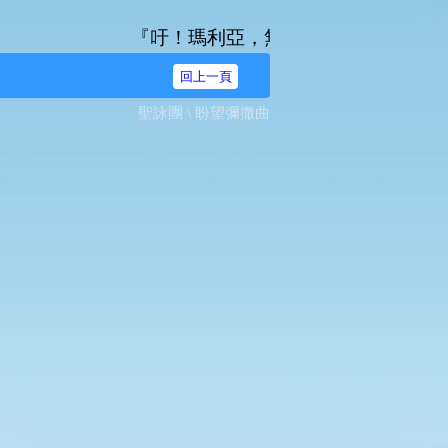
『吁！瑪利亞，無染原罪之始胎，我等奔爾台前
回上一頁
聖詠團 \ 盼望彌撒曲