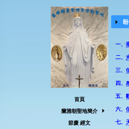
盼
一、
二、
三、
四、
五、
首頁
六、
蘭雅朝聖地簡介
七、
節慶 經文