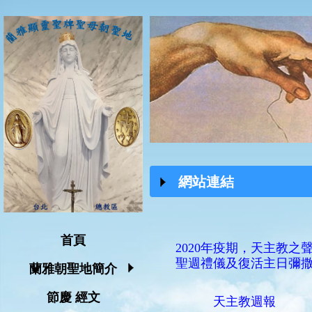
網站連結
首頁
2020年疫期，天主教之
聖週禮儀及復活主日彌
蘭雅朝聖地簡介
節慶 經文
天主教週報