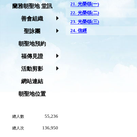
21. 光榮頌(一)
蘭雅朝聖地 堂訊
22. 光榮頌(二)
善會組織
23. 光榮頌(三)
24. 信經
聖詠團
朝聖地預約
福傳見證
活動剪影
網站連結
朝聖地位置
55,236
總人數
136,950
總人次