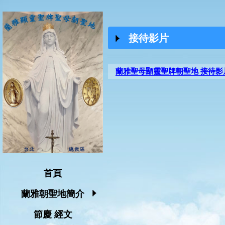
接待影片
蘭雅聖母顯靈聖牌朝聖地 接待影
首頁
蘭雅朝聖地簡介
節慶 經文