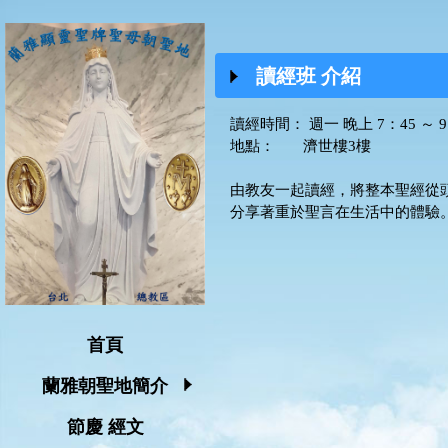
讀經班 介紹
讀經時間： 週一 晚上 7：45 ～ 9
地點： 濟世樓3樓
由教友一起讀經，將整本聖經從
分享著重於聖言在生活中的體驗
首頁
蘭雅朝聖地簡介
節慶 經文