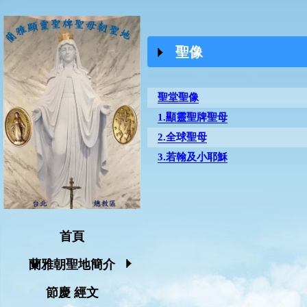
聖像
聖堂聖像
1.顯靈聖牌聖母
2.全球聖母
3.若翰及小耶穌
首頁
蘭雅朝聖地簡介
節慶 經文